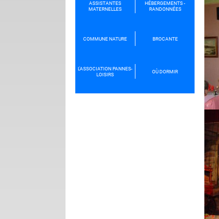
ASSISTANTES
HÉBERGEMENTS -
MATERNELLES
RANDONNÉES
COMMUNE NATURE
BROCANTE
L'ASSOCIATION PANNES-
OÙ DORMIR
LOISIRS