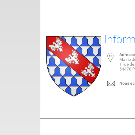
Inform
Adresse
Mairie 
1 rue d
54470 
Nous éc