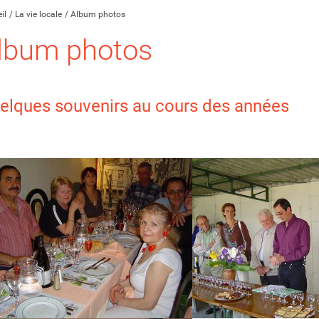
il
La vie locale
Album photos
lbum photos
elques souvenirs au cours des années