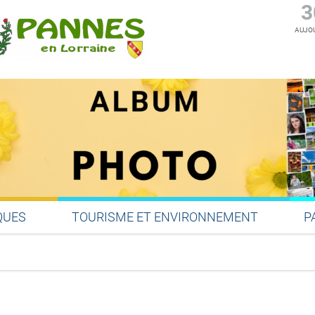
3
AUJOU
QUES
TOURISME ET ENVIRONNEMENT
P
Partager sur Facebook
Partager sur Twitter
Partager sur LinkedIn
Partager par email