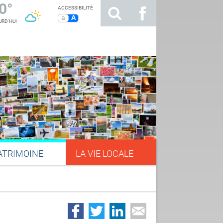
0°
ACCESSIBILITÉ
a
A
RD'HUI
ATRIMOINE
LA VIE LOCALE