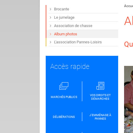
Accue
Brocante
A
Le jumelage
Association de chasse
Album photos
L'association Pannes-Loisirs
Qu
Accès rapide
VOS DROITS ET
MARCHÉS PUBLICS
DÉMARCHES
J'EMMÉNAGE À
DÉLIBÉRATIONS
PANNES