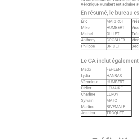
Véronique
Humbert
est
admise
a
En
résumé,
le
bureau
es
Éric
MAIGROT
Prés
Mike
HUMBERT
Vice
Michel
GILLET
Trés
Anthony
GROSLIER
Vice
Philippe
BRIDET
Secr
Le
CA
inclut également
Mado
FEHLEN
Lydia
HANRAS
Véronique
HUMBERT
Didier
LEMAIRE
Charline
LEROY
Sylvain
MATO
Martine
RIVEMALE
Jessica
TROQUET