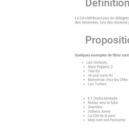
Définitio
Le
CA
n'a
tt
ribuera
pas
de
déléga
ti
des
bénévoles,
lors
des
réunions
Proposit
Quelques
exemples
de
films
sont
Les
visiteurs,
Mary
Poppins
2
Tais-toi
Un jour sans fin
Bienvenue
chez
les
Ch
ti
s
Les
Tuches
E.T.
l'extra-terrestre
Retour vers
le
futur
Gremlins
Indiana
Jones
La
Cité
de la
peur
Mon
nom
est
Personne