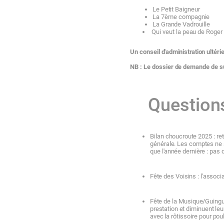
Le
Pe
ti
t
Baigneur
La 7ème
compagnie
La
Grande
Vadrouille
Qui
veut
la
peau
de
Roger
Un
conseil
d'administra
ti
on
ultéri
NB : Le
dossier
de demande
de
s
Question
Bilan
choucroute
2025
:
ret
générale. Les
comptes
ne
que
l'année
dernière
: pas
Fête
des
Voisins
:
l'associ
Fête
de
la
Musique/Guing
presta
ti
on
et
diminuent leu
avec
la
rôtissoire
pour
poul