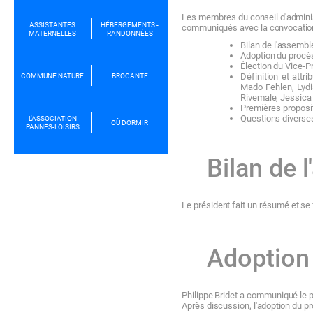
Les
membres
du
conseil
d'admini
ASSISTANTES
HÉBERGEMENTS -
communiqués
avec
la
convoca
ti
o
MATERNELLES
RANDONNÉES
Bilan
de
l'assembl
Adoption
du
procè
Élection
du
Vice-P
Définition
et
attri
COMMUNE NATURE
BROCANTE
Mado
Fehlen,
Lyd
Rivemale,
Jessica
Premières
proposi
Questions
diverse
L'ASSOCIATION
OÙ DORMIR
PANNES-LOISIRS
Bilan
de
Le
président fait
un
résumé
et
se
Adoption
Philippe
Bridet
a
communiqué
le
Après
discussion,
l'adoption
du
pr