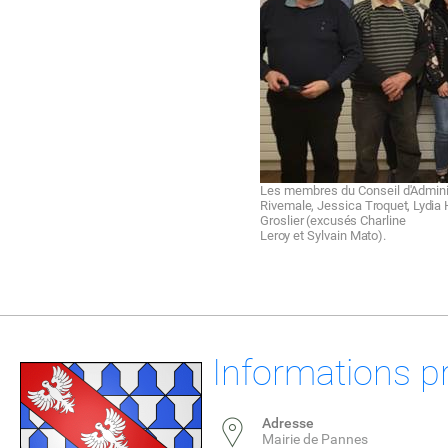
Les mem
b
r
es du
C
o
n
seil d
A
d
m
i
n
Rivemale,
Jessica
Troquet,
Lydia
Groslier
(excusés
Charline
Leroy
et Sylvain
Mato).
Informations p
Adresse
Mairie de Pannes