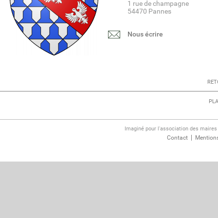
1 rue de champagne
54470 Pannes
Nous écrire
RET
PLA
Imaginé pour l'association des maire
Contact
Mentions