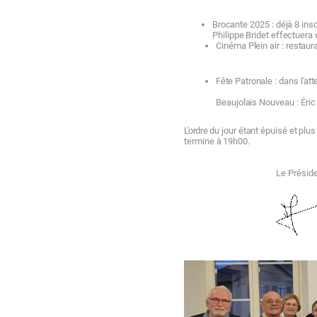
Brocante
2025
:
déjà
8
insc
Philippe
Bridet
e
ff
ectuera
Cinéma
Plein
air
:
restaur
Fête
Patronale
: dans
l'a
tt
Beaujolais
Nouveau
:
Éric
L'ordre
du
jour
étant
épuisé
et
plu
termine
à
19h00.
Le
Présid