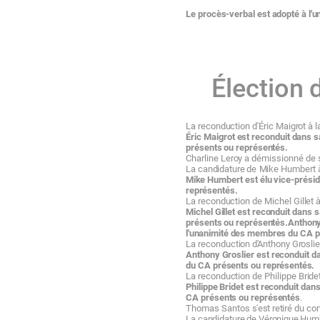
Le
procès-verbal
est
adopté
à
l'
Élection
La
reconduction
d'Éric
Maigrot
à l
Éric
Maigrot
est
reconduit
dans
s
présents
ou
représentés.
Charline
Leroy
a
démissionné
de
La
candidature
de
Mike
Humbert 
Mike
Humbert
est
élu
vice-prési
représentés.
La
reconduction
de
Michel
Gillet
à
Michel
Gillet
est
reconduit dans
présents
ou
représentés.
Anthon
l'unanimité
des
membres
du CA
p
La
r
e
c
ond
u
c
t
i
on d
A
n
tho
n
y G
r
oslie
Anthony
Groslier
est
reconduit
d
du CA
présents
ou
représentés.
La
reconduction
de
Philippe
Bride
Philippe Bridet
est
reconduit
dan
CA
présents
ou
représentés
.
Thomas
Santos
s'est
re
ti
ré
du
con
La
candidature
de
Véronique
Hum