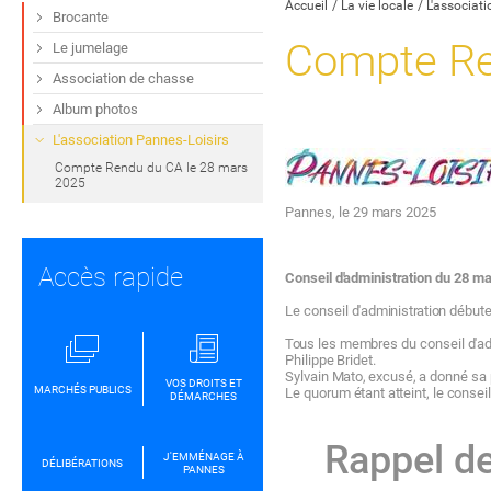
Accueil
La vie locale
L'associati
Brocante
Compte Re
Le jumelage
Association de chasse
Album photos
L'association Pannes-Loisirs
Compte Rendu du CA le 28 mars
2025
Pannes,
le 29
mars
2025
Accès rapide
Co
n
s
e
il d
a
d
mi
n
i
s
t
r
a
ti
o
n
d
u 28 m
Le
conseil
d'administra
ti
on
début
Tous
les
membres
du
conseil
d'a
Philippe
Bridet.
Sylvain
Mato,
excusé,
a
donné
sa
VOS DROITS ET
MARCHÉS PUBLICS
Le
quorum
étant a
tt
eint,
le
consei
DÉMARCHES
Rappel
d
J'EMMÉNAGE À
DÉLIBÉRATIONS
PANNES