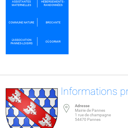
ASSISTANTES
HÉBERGEMENTS -
MATERNELLES
RANDONNÉES
COMMUNE NATURE
BROCANTE
L'ASSOCIATION
OÙ DORMIR
PANNES-LOISIRS
Informations p
Adresse
Mairie de Pannes
1 rue de champagne
54470 Pannes