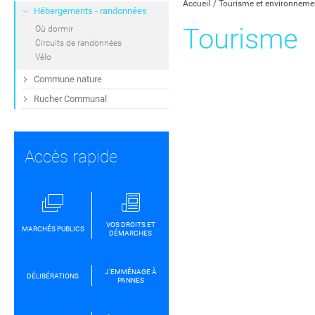
Accueil
Tourisme et environneme
Hébergements - randonnées
Tourisme
Où dormir
Circuits de randonnées
Vélo
Commune nature
Rucher Communal
Accès rapide
VOS DROITS ET
MARCHÉS PUBLICS
DÉMARCHES
J'EMMÉNAGE À
DÉLIBÉRATIONS
PANNES