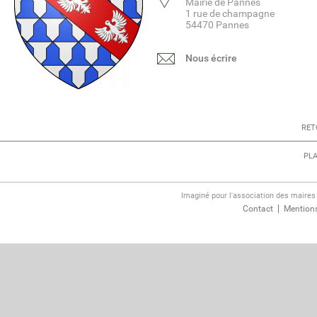
Mairie de Pannes
1 rue de champagne
54470 Pannes
Nous écrire
RET
PLA
Imaginé pour l'association des maire
Contact
Mentions