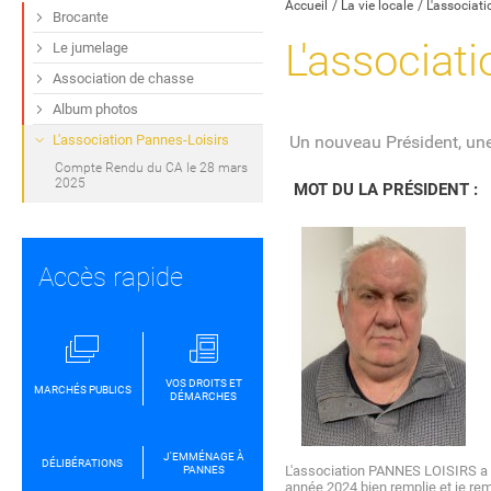
Accueil
La vie locale
L'associati
Brocante
L'associat
Le jumelage
Association de chasse
Album photos
L'association Pannes-Loisirs
Un nouveau Président, une
Compte Rendu du CA le 28 mars
2025
MOT DU LA PRÉSIDENT :
Accès rapide
VOS DROITS ET
MARCHÉS PUBLICS
DÉMARCHES
J'EMMÉNAGE À
DÉLIBÉRATIONS
L'association PANNES LOISIRS a 
PANNES
année 2024 bien remplie et je reme