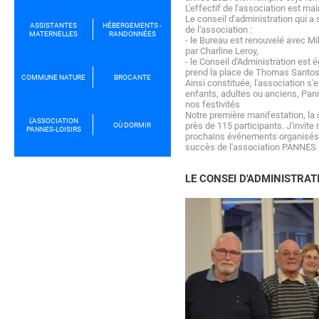
L'effectif de l'association est m
Le conseil d'administration qui a s
ASSISTANTES
HÉBERGEMENTS -
de l'association :
MATERNELLES
RANDONNÉES
- le Bureau est renouvelé avec Mi
par Charline Leroy,
- le Conseil d'Administration est
prend la place de Thomas Santos q
COMMUNE NATURE
BROCANTE
Ainsi constituée, l'association s'
enfants, adultes ou anciens, Pann
nos festivités
Notre première manifestation, l
L'ASSOCIATION
près de 115 participants. J'invite
OÙ DORMIR
PANNES-LOISIRS
prochains événements organisés 
succès de l'association PANNES
LE CONSEI D'ADMINISTRAT