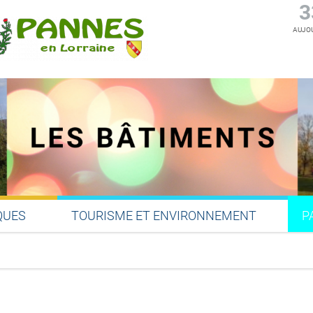
3
AUJOU
QUES
TOURISME ET ENVIRONNEMENT
P
Partager sur Facebook
Partager sur Twitter
Partager sur LinkedIn
Partager par email