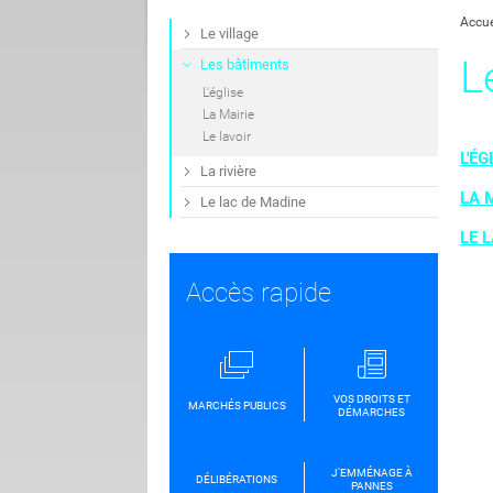
Accue
Le village
L
Les bâtiments
L'église
La Mairie
Le lavoir
L'ÉG
La rivière
LA 
Le lac de Madine
LE 
Accès rapide
VOS DROITS ET
MARCHÉS PUBLICS
DÉMARCHES
J'EMMÉNAGE À
DÉLIBÉRATIONS
PANNES