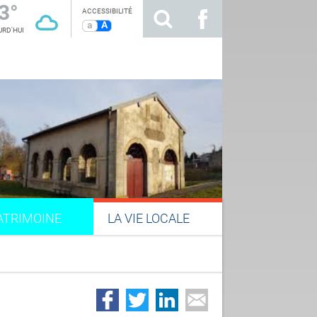
3°
ACCESSIBILITÉ
a
A
RD'HUI
ATRIMOINE
LA VIE LOCALE