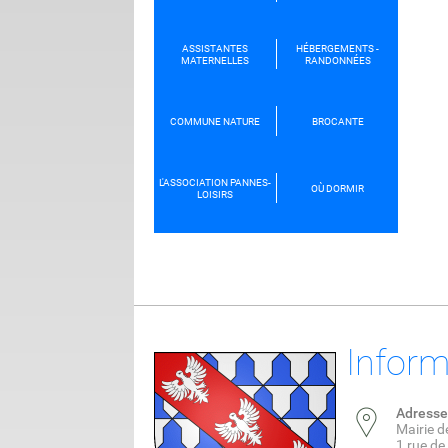
ASSISTANTES
HÉBERGEMENTS -
MATERNELLES
RANDONNÉES
COMMUNE NATURE
BROCANTE
L'ASSOCIATION PANNES-
OÙ DORMIR
LOISIRS
Inform
Adresse
Mairie 
1 rue d