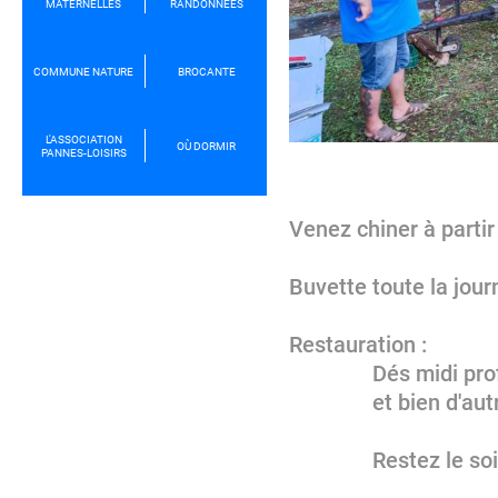
MATERNELLES
RANDONNÉES
COMMUNE NATURE
BROCANTE
L'ASSOCIATION
OÙ DORMIR
PANNES-LOISIRS
Venez chiner à partir
Buvette toute la jou
Restauration :
Dés midi profitez 
et bien d'autre 
Restez le soir apr