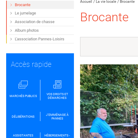
Accueil
La vie locale
Brocante
Brocante
Brocante
Le jumelage
Association de chasse
Album photos
L'association Pannes-Loisirs
Accès rapide
VOS DROITS ET
MARCHÉS PUBLICS
DÉMARCHES
J'EMMÉNAGE À
DÉLIBÉRATIONS
PANNES
ASSISTANTES
HÉBERGEMENTS -