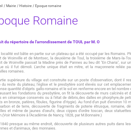
il
Mairie
Histoire
Epoque romaine
poque Romaine
ait du répertoire de l'arrondissement de TOUL par M. O
 localité est bâtie en partie sur un plateau qui a été occupé par les Romains. P
t de Woinville et de Montsec, la deuxième de Toul, la troixième de Mars-la-Tour
ait de Woinville passait la Madine près de Pannes au lieu dit "En Charia", sur un
e où il fut démoli. L'arche unique était en mitre, et la maçonnerie reliée p
lles romaines.
rtie supérieure du village est construite sur un poste d'observation, dont il
 du reste du plateau; l'église et le presbytère sont élevés sur cet emplaceme
se quantité d'objets gallo-romains et le sol en renferme encore en tel nombre qu'
eusant les fondations du presbytère, on fit la découverte de murs calcinés e
s en céramique conservés ou à l'état de débris,des dalles en phorphyre,de pe
ts en bronze, patères, fibules, figurine d'Hygie). Au fond d'un puit d'environ 
arbon et de terre, découverte de fragments de poterie étrusque, romaine, d
illes et même de jaunes d'oeufs; deux cippes d'ordre toscan, deux statuett
in.(Voir Mémoire à l'Académie de Nancy, 1828, par M.Bonnaire.)
1840 presque au même endroit, découverte de plusieurs autres puits dans lesq
mmes et d'animaux, des monnaies.