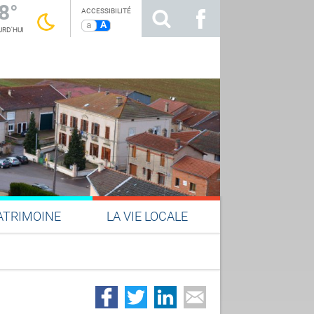
8°
ACCESSIBILITÉ
a
A
RD'HUI
ATRIMOINE
LA VIE LOCALE