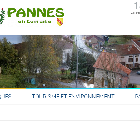
1
AUJOU
QUES
TOURISME ET ENVIRONNEMENT
P
Partager sur Facebook
Partager sur Twitter
Partager sur LinkedIn
Partager par email