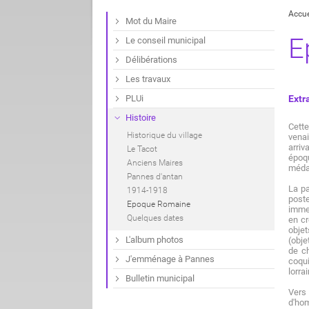
Accue
Mot du Maire
E
Le conseil municipal
Délibérations
Les travaux
PLUi
Extr
Histoire
Cette
Historique du village
venai
arriv
Le Tacot
époqu
Anciens Maires
médai
Pannes d'antan
La pa
1914-1918
poste
Epoque Romaine
immen
Quelques dates
en cr
objet
L'album photos
(obje
de ch
J'emménage à Pannes
coqu
lorra
Bulletin municipal
Vers 
d'ho