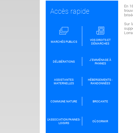
En 18
Accès rapide
trouv
brisé
Sur l
suppo
Lorra
VOS DROITS ET
MARCHÉS PUBLICS
DÉMARCHES
J'EMMÉNAGE À
DÉLIBÉRATIONS
PANNES
ASSISTANTES
HÉBERGEMENTS -
MATERNELLES
RANDONNÉES
COMMUNE NATURE
BROCANTE
L'ASSOCIATION PANNES-
OÙ DORMIR
LOISIRS