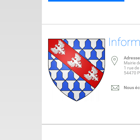
Inform
Adresse
Mairie 
1 rue d
54470 
Nous éc