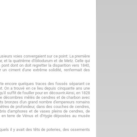
lusieurs voies convergaient sur ce point: La première
, et la quatrième d'Ibliodurum et de Metz. Celle qui
 pont dont on doit regretter la disparition vers 1840,
ar un ciment d'une extrême solidité, renfermait des
 reste encore quelques traces des fossés séparant ce
nt. On a trouvé en ce lieu depuis cinquante ans une
il suffit de fouiller pour en découvrir.Ainsi, en 1828
t de décombres mêlés de cendres et de charbon avec
tits bronzes d'un grand nombre d'empereurs romains
10 mètres de profondeur, dans des couches de cendres,
ébris d'amphores et de vases pleins de cendres, de
es en terre de Vénus et d'Hygie déposées au musée
uels il y avait des têts de poteries, des ossements