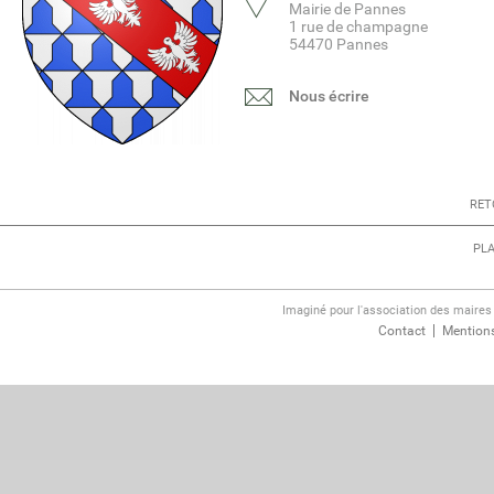
Mairie de Pannes
1 rue de champagne
54470 Pannes
Nous écrire
RET
PLA
Imaginé pour l'association des maire
Contact
Mentions