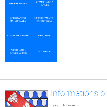
J'EMMÉNAGE À
DÉLIBÉRATIONS
PANNES
ASSISTANTES
HÉBERGEMENTS -
MATERNELLES
RANDONNÉES
COMMUNE NATURE
BROCANTE
L'ASSOCIATION
OÙ DORMIR
PANNES-LOISIRS
Informations p
Adresse