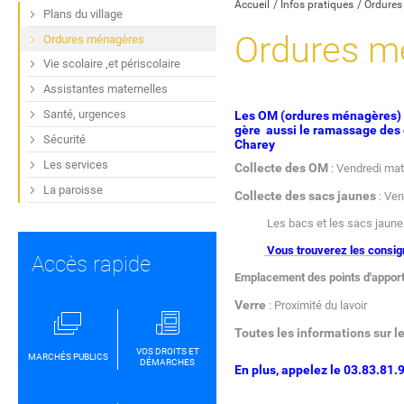
Accueil
Infos pratiques
Ordures
Plans du village
Ordures m
Ordures ménagères
Vie scolaire ,et périscolaire
Assistantes maternelles
Santé, urgences
Les OM (ordures ménagères) 
gère aussi le ramassage des d
Sécurité
Charey
Les services
Collecte des OM
: Vendredi mat
La paroisse
Collecte des sacs jaunes
: Ven
Les bacs et les sacs jaunes doiv
Vous trouverez les consign
Accès rapide
Emplacement des points d'apport
Verre
: Proximité du lavoir
Toutes les informations sur l
VOS DROITS ET
MARCHÉS PUBLICS
DÉMARCHES
En plus, appelez le
03.83.81.