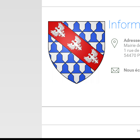
Inform
Adresse
Mairie 
1 rue d
54470 
Nous éc
I