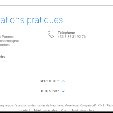
ations pratiques
Téléphone
de Pannes
+33 3 83 81 92 76
e champagne
Pannes
rire
RETOUR HAUT
PLAN DU SITE
maginé pour l'association des maires de Meurthe et Moselle par Comparactif - CMS :
Flexi
Contact
Mentions légales
Vos droits et démarches