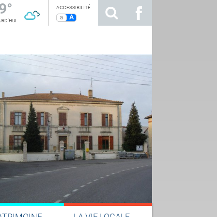
9°
ACCESSIBILITÉ
a
A
RD'HUI
ATRIMOINE
LA VIE LOCALE