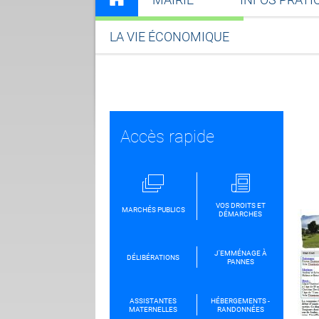
LA VIE ÉCONOMIQUE
Accès rapide
VOS DROITS ET
MARCHÉS PUBLICS
DÉMARCHES
J'EMMÉNAGE À
DÉLIBÉRATIONS
PANNES
ASSISTANTES
HÉBERGEMENTS -
MATERNELLES
RANDONNÉES